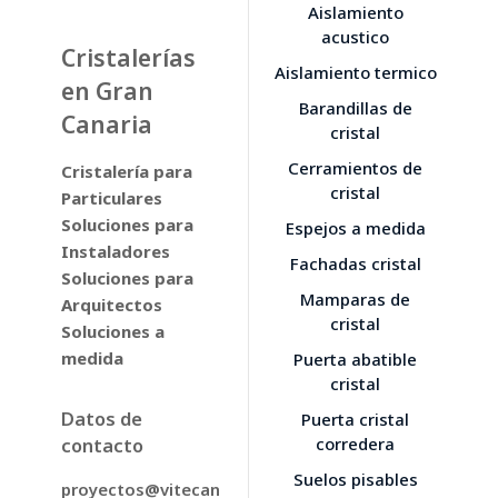
Aislamiento
acustico
Cristalerías
Aislamiento termico
en Gran
Barandillas de
Canaria
cristal
Cerramientos de
Cristalería para
cristal
Particulares
Soluciones para
Espejos a medida
Instaladores
Fachadas cristal
Soluciones para
Mamparas de
Arquitectos
cristal
Soluciones a
medida
Puerta abatible
cristal
Datos de
Puerta cristal
contacto
corredera
Suelos pisables
proyectos@vitecan