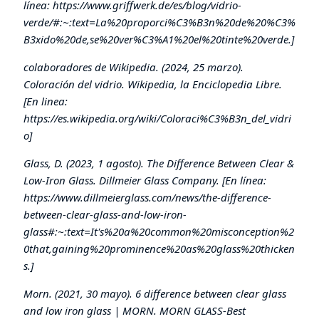
línea:
https://www.griffwerk.de/es/blog/vidrio-
verde/#:~:text=La%20proporci%C3%B3n%20de%20%C3%
B3xido%20de,se%20ver%C3%A1%20el%20tinte%20verde
.]
colaboradores de Wikipedia. (2024, 25 marzo).
Coloración del vidrio. Wikipedia, la Enciclopedia Libre.
[En linea:
https://es.wikipedia.org/wiki/Coloraci%C3%B3n_del_vidri
o
]
Glass, D. (2023, 1 agosto). The Difference Between Clear &
Low-Iron Glass. Dillmeier Glass Company. [En línea:
https://www.dillmeierglass.com/news/the-difference-
between-clear-glass-and-low-iron-
glass#:~:text=It's%20a%20common%20misconception%2
0that,gaining%20prominence%20as%20glass%20thicken
s
.]
Morn. (2021, 30 mayo). 6 difference between clear glass
and low iron glass | MORN. MORN GLASS-Best