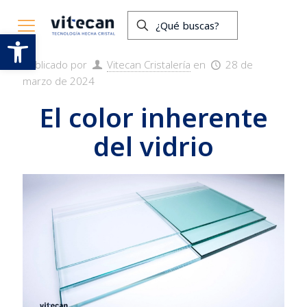
El color inherente del vidrio
Abrir barra de herramientas
Publicado por
Vitecan Cristalería
en
28 de
marzo de 2024
El color inherente
del vidrio