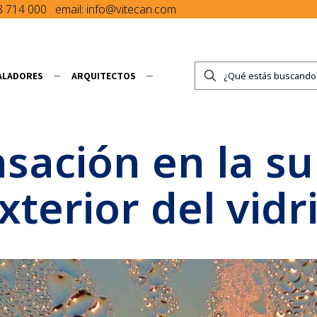
8 714 000
email:
info@vitecan.com
 superficie exterior del vi
ALADORES
ARQUITECTOS
5 de septiembre de 2024
ación en la su
xterior del vidr