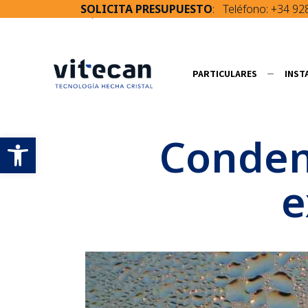
SOLICITA PRESUPUESTO
: Teléfono:
+34 92
Condensación en la
PARTICULARES
INST
Publicado por
Vitecan Cristalería
en
2
Abrir barra de herramientas
Condens
e