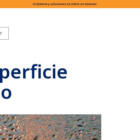
Cristaleria y soluciones en vidrio en Canarias
drio
Etiquetas
Categorias
perficie
io